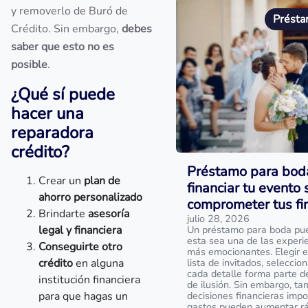
y removerlo de Buró de
Présta
Crédito. Sin embargo,
debes
saber que esto no es
posible
.
¿Qué sí puede
hacer una
reparadora
crédito?
Préstamo para bod
Crear un
plan de
financiar tu evento 
ahorro personalizado
comprometer tus fi
Brindarte
asesoría
julio 28, 2026
legal y financiera
Un préstamo para boda pu
esta sea una de las experi
Conseguirte otro
más emocionantes. Elegir el 
crédito
en alguna
lista de invitados, seleccio
cada detalle forma parte d
institución financiera
de ilusión. Sin embargo, ta
para que hagas un
decisiones financieras impo
gastos pueden aumentar r