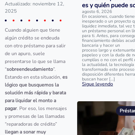
Actualizado: noviembre 12,
es y quién puede sol
2025
agosto 6, 2026
En ocasiones, cuando tiene
inesperado o un proyecto q
liquidez inmediata, tal vez 
Cuando alguien que tiene
un préstamo personal en lí
para ti. Antes, para consegu
algún crédito se endeuda
financiamiento debías acud
bancaria y hacer un
con otro préstamo para salir
proceso largo y extenuant
de un apuro, suele
papeleo y con la duda de n
cumplías o no con el perfil
presentarse lo que se llama
la actualidad, la tecnología 
“
sobreendeudamiento
”.
transformado este proceso 
disposición diferentes her
Estando en esta situación,
es
buscan hacer […]
Sigue leyendo
lógico que busquemos la
solución más rápida y barata
para liquidar el monto a
pagar
. Por eso, los mensajes
Présta
y promesas de las llamadas
“reparadoras de crédito”
llegan a sonar muy