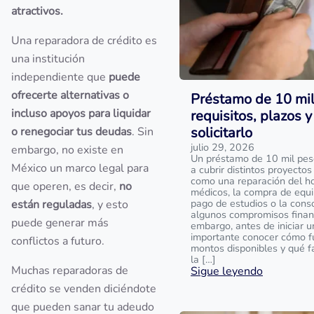
atractivos.
Una reparadora de crédito es
una institución
independiente que
puede
ofrecerte alternativas o
Préstamo de 10 mil
incluso apoyos para liquidar
requisitos, plazos 
solicitarlo
o renegociar tus deudas
. Sin
julio 29, 2026
embargo, no existe en
Un préstamo de 10 mil pes
México un marco legal para
a cubrir distintos proyectos
como una reparación del ho
que operen, es decir,
no
médicos, la compra de equip
pago de estudios o la cons
están reguladas
, y esto
algunos compromisos financ
puede generar más
embargo, antes de iniciar un
importante conocer cómo f
conflictos a futuro.
montos disponibles y qué f
la […]
Muchas reparadoras de
Sigue leyendo
crédito se venden diciéndote
que pueden sanar tu adeudo