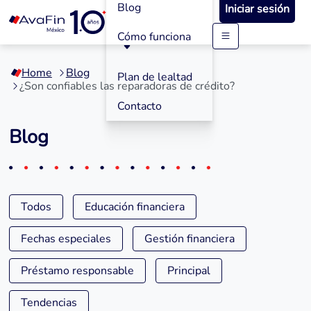
Blog
Iniciar sesión
Cómo funciona
Saltar
a
Home
Blog
contenido
Plan de lealtad
¿Son confiables las reparadoras de crédito?
Contacto
Blog
Todos
Educación financiera
Fechas especiales
Gestión financiera
Préstamo responsable
Principal
Tendencias