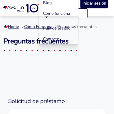
Blog
Iniciar sesión
Cómo funciona
Saltar
a
Home
Como Funciona
Preguntas frecuentes
contenido
Plan de lealtad
Contacto
Preguntas frecuentes
Solicitud de préstamo