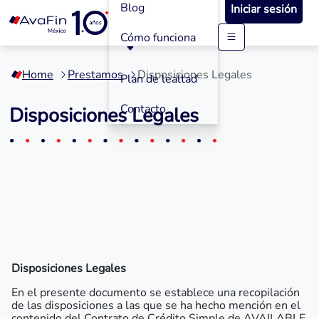
Blog
Iniciar sesión
Cómo funciona
Saltar
a
Home
Prestamos
Disposiciones Legales
contenido
Plan de lealtad
Contacto
Disposiciones Legales
Disposiciones Legales
En el presente documento se establece una recopilación
de las disposiciones a las que se ha hecho mención en el
contenido del Contrato de Crédito Simple de AVAILABLE