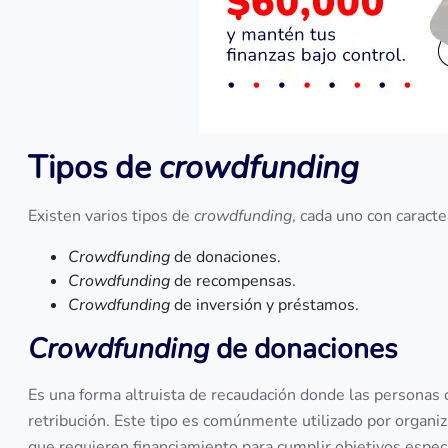
Tipos de
crowdfunding
Existen varios tipos de
crowdfunding
, cada uno con caracte
Crowdfunding
de donaciones.
Crowdfunding
de recompensas.
Crowdfunding
de inversión y préstamos.
Crowdfunding
de donaciones
Es una forma altruista de recaudación donde las persona
retribución. Este tipo es comúnmente utilizado por organi
que requieren financiamiento para cumplir objetivos especí