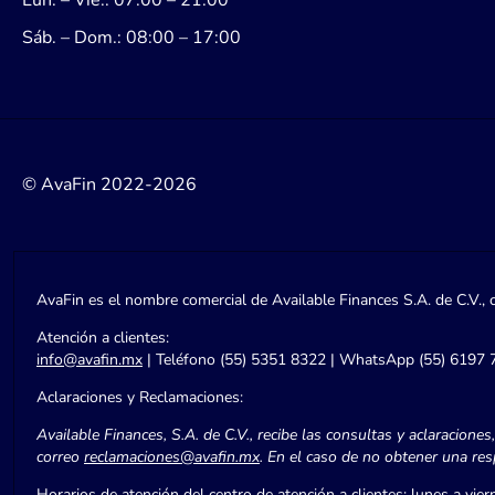
Lun. – Vie.: 07:00 – 21:00
Sáb. – Dom.: 08:00 – 17:00
© AvaFin 2022-2026
AvaFin es el nombre comercial de Available Finances S.A. de C.V., 
Atención a clientes:
info@avafin.mx
| Teléfono (55) 5351 8322 | WhatsApp (55) 6197 
Aclaraciones y Reclamaciones:
Available Finances, S.A. de C.V., recibe las consultas y aclaracione
correo
reclamaciones@avafin.mx
. En el caso de no obtener una re
Horarios de atención del centro de atención a clientes: lunes a vi