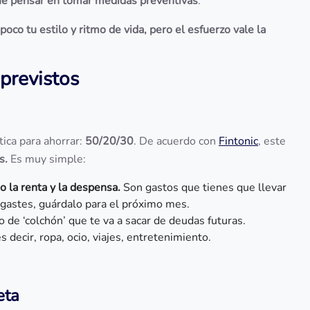
que pensar en tomar medidas preventivas
.
co tu estilo y ritmo de vida, pero el esfuerzo vale la
previstos
ica para ahorrar:
50/20/30
. De acuerdo con
Fintonic
, este
s.
Es muy simple:
o la renta y la despensa.
Son gastos que tienes que llevar
o gastes, guárdalo para el próximo mes.
 de ‘colchón’ que te va a sacar de deudas futuras.
s decir, ropa, ocio, viajes, entretenimiento.
eta