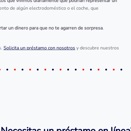
los que vivimos diariamente que podrían representar un
ento de algún electrodoméstico o el coche, que
rtar un dinero para que no te agarren de sorpresa
.
s.
Solicita un préstamo con nosotros
y descubre nuestros
¿Necesitas un préstamo en línea