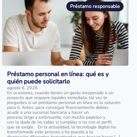
Préstamo responsable
Préstamo personal en línea: qué es y
quién puede solicitarlo
agosto 6, 2026
En ocasiones, cuando tienes un gasto inesperado o un
proyecto que requiere liquidez inmediata, tal vez te
preguntes si un préstamo personal en línea es la solución
para ti. Antes, para conseguir financiamiento debías
acudir a una sucursal bancaria y hacer un
proceso largo y extenuante, con mucho papeleo y
con la duda de no saber si cumplías o no con el perfil
que se exigía. En la actualidad, la tecnología digital ha
transformado este proceso y ha puesto a tu
disposición diferentes herramientas que buscan hacer […]