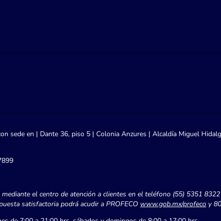
con sede en | Dante 36, piso 5 | Colonia Anzures | Alcaldía Miguel Hidal
7899
s, mediante el centro de atención a clientes en el teléfono (55) 5351 8322
spuesta satisfactoria podrá acudir a PROFECO
www.gob.mx/profeco
y 80
ernes de 7:00 a 21:00 hrs. sábados y domingos de 8:00 a 17:00 hrs