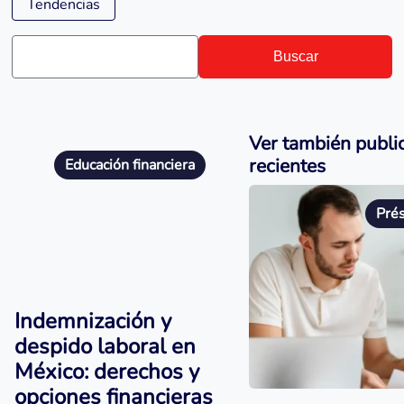
Tendencias
Buscar
Ver también publi
recientes
Educación financiera
Pré
Indemnización y
despido laboral en
México: derechos y
opciones financieras