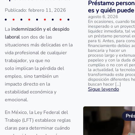
Préstamo persona
es y quién puede 
Publicado: febrero 11, 2026
agosto 6, 2026
En ocasiones, cuando ti
inesperado o un proyect
La
indemnización y el despido
liquidez inmediata, tal v
un préstamo personal en
laboral
son dos de las
para ti. Antes, para con
situaciones más delicadas en la
financiamiento debías a
bancaria y hacer un
vida profesional de cualquier
proceso largo y extenu
papeleo y con la duda d
trabajador, ya que no
cumplías o no con el per
solo implican la pérdida del
la actualidad, la tecnolo
transformado este proce
empleo, sino también un
disposición diferentes 
impacto directo en la
buscan hacer […]
Sigue leyendo
estabilidad económica y
emocional.
En México, la Ley Federal del
Pré
Trabajo (LFT) establece reglas
claras para determinar cuándo