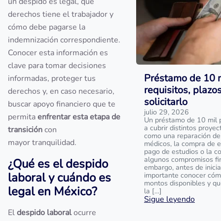
un despido es legal, qué
derechos tiene el trabajador y
cómo debe pagarse la
indemnización correspondiente.
Conocer esta información es
clave para tomar decisiones
Préstamo de 10 m
informadas, proteger tus
requisitos, plazo
derechos y, en caso necesario,
solicitarlo
buscar apoyo financiero que te
julio 29, 2026
permita
enfrentar esta etapa de
Un préstamo de 10 mil 
a cubrir distintos proyec
transición
con
como una reparación del
mayor tranquilidad.
médicos, la compra de eq
pago de estudios o la c
algunos compromisos fin
¿Qué es el despido
embargo, antes de iniciar
laboral y cuándo es
importante conocer cóm
montos disponibles y qu
legal en México?
la […]
Sigue leyendo
El
despido laboral
ocurre