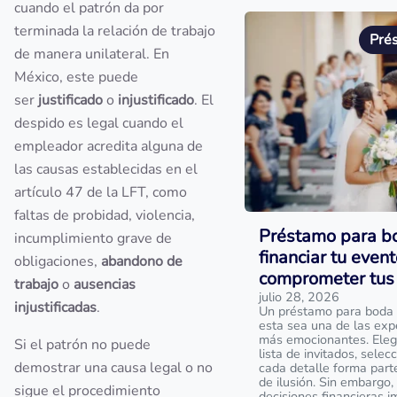
cuando el patrón da por
terminada la relación de trabajo
Pré
de manera unilateral. En
México, este puede
ser
justificado
o
injustificado
. El
despido es legal cuando el
empleador acredita alguna de
las causas establecidas en el
artículo 47 de la LFT, como
faltas de probidad, violencia,
Préstamo para b
incumplimiento grave de
financiar tu event
obligaciones,
abandono de
comprometer tus 
trabajo
o
ausencias
julio 28, 2026
injustificadas
.
Un préstamo para boda 
esta sea una de las exp
más emocionantes. Elegir 
Si el patrón no puede
lista de invitados, selec
demostrar una causa legal o no
cada detalle forma part
de ilusión. Sin embargo,
sigue el procedimiento
decisiones financieras i