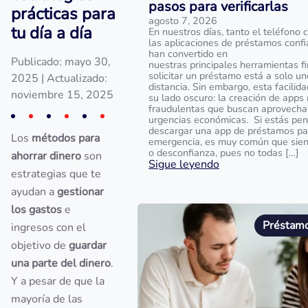
pasos para verificarlas
prácticas para
agosto 7, 2026
tu día a día
En nuestros días, tanto el teléfono 
las aplicaciones de préstamos confi
han convertido en
Publicado: mayo 30,
nuestras principales herramientas fi
solicitar un préstamo está a solo un
2025
| Actualizado:
distancia. Sin embargo, esta facilid
noviembre 15, 2025
su lado oscuro: la creación de apps 
fraudulentas que buscan aprovecha
urgencias económicas. Si estás pe
descargar una app de préstamos pa
Los
métodos para
emergencia, es muy común que sien
o desconfianza, pues no todas […]
ahorrar dinero
son
Sigue leyendo
estrategias que te
ayudan a
gestionar
los gastos
e
Préstamo
ingresos con el
objetivo de
guardar
una parte del dinero
.
Y a pesar de que la
mayoría de las