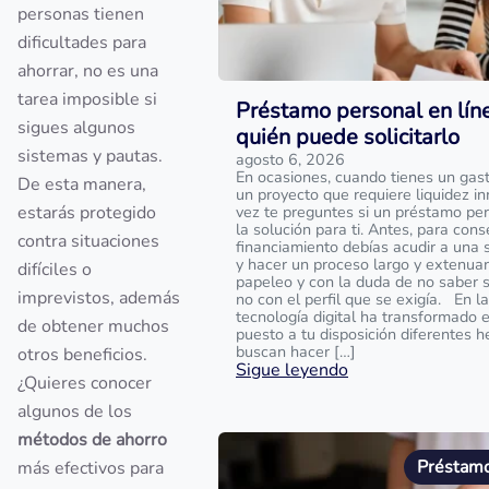
personas tienen
dificultades para
ahorrar, no es una
tarea imposible si
Préstamo personal en líne
sigues algunos
quién puede solicitarlo
sistemas y pautas.
agosto 6, 2026
En ocasiones, cuando tienes un gas
De esta manera,
un proyecto que requiere liquidez in
estarás protegido
vez te preguntes si un préstamo per
la solución para ti. Antes, para cons
contra situaciones
financiamiento debías acudir a una 
y hacer un proceso largo y extenua
difíciles o
papeleo y con la duda de no saber s
imprevistos, además
no con el perfil que se exigía. En la
tecnología digital ha transformado 
de obtener muchos
puesto a tu disposición diferentes 
buscan hacer […]
otros beneficios.
Sigue leyendo
¿Quieres conocer
algunos de los
métodos de ahorro
Préstamo
más efectivos para