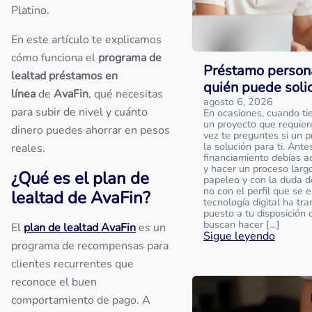
Platino.
En este artículo te explicamos
cómo funciona el
programa de
Préstamo persona
lealtad préstamos en
quién puede solic
línea
de
AvaFin
, qué necesitas
agosto 6, 2026
para subir de nivel y cuánto
En ocasiones, cuando ti
un proyecto que requiere
dinero puedes ahorrar en pesos
vez te preguntes si un 
la solución para ti. Ante
reales.
financiamiento debías a
y hacer un proceso larg
¿Qué es el plan de
papeleo y con la duda d
no con el perfil que se e
lealtad de AvaFin?
tecnología digital ha t
puesto a tu disposición
buscan hacer […]
El
plan de lealtad AvaFin
es un
Sigue leyendo
programa de recompensas para
clientes recurrentes que
reconoce el buen
comportamiento de pago. A