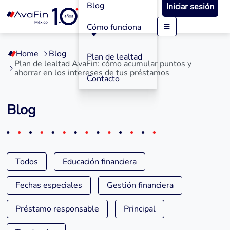
Blog
Iniciar sesión
Cómo funciona
Saltar
a
Home
Blog
contenido
Plan de lealtad
Plan de lealtad AvaFin: cómo acumular puntos y
ahorrar en los intereses de tus préstamos
Contacto
Blog
Todos
Educación financiera
Fechas especiales
Gestión financiera
Préstamo responsable
Principal