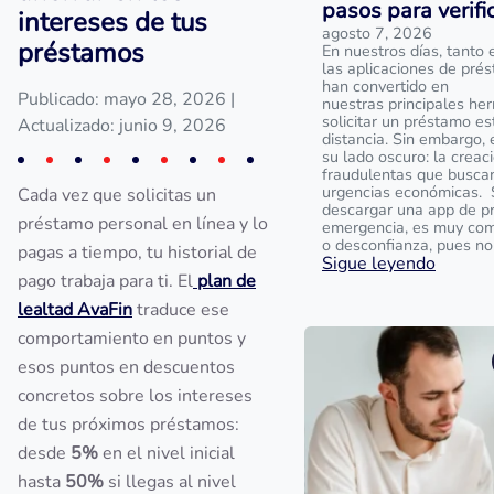
pasos para verifi
intereses de tus
agosto 7, 2026
préstamos
En nuestros días, tanto 
las aplicaciones de pré
han convertido en
Publicado: mayo 28, 2026
|
nuestras principales her
solicitar un préstamo es
Actualizado: junio 9, 2026
distancia. Sin embargo, 
su lado oscuro: la creac
fraudulentas que busca
urgencias económicas. 
Cada vez que solicitas un
descargar una app de p
préstamo personal en línea y lo
emergencia, es muy com
o desconfianza, pues no
pagas a tiempo, tu historial de
Sigue leyendo
pago trabaja para ti. El
plan de
lealtad AvaFin
traduce ese
comportamiento en puntos y
esos puntos en descuentos
concretos sobre los intereses
de tus próximos préstamos:
desde
5%
en el nivel inicial
hasta
50%
si llegas al nivel