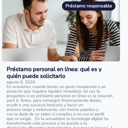
Préstamo responsable
Préstamo personal en línea: qué es y
quién puede solicitarlo
agosto 6, 2026
En ocasiones, cuando tienes un gasto inesperado o un
proyecto que requiere liquidez inmediata, tal vez te
preguntes si un préstamo personal en línea es la solución
para ti. Antes, para conseguir financiamiento debías
acudir a una sucursal bancaria y hacer un
proceso largo y extenuante, con mucho papeleo y
con la duda de no saber si cumplías o no con el perfil
que se exigía. En la actualidad, la tecnología digital ha
transformado este proceso y ha puesto a tu
disposición diferentes herramientas que buscan hacer […]