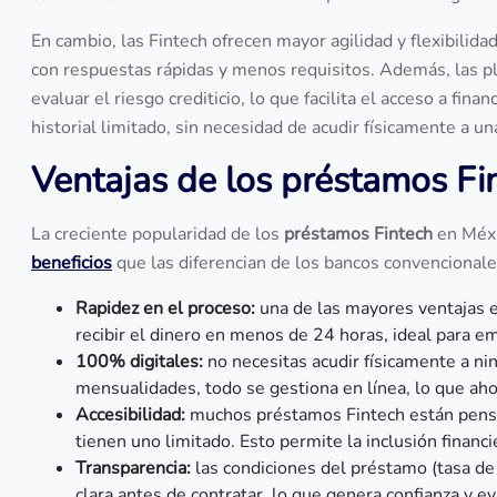
En cambio, las Fintech ofrecen mayor agilidad y flexibilid
con respuestas rápidas y menos requisitos. Además, las pl
evaluar el riesgo crediticio, lo que facilita el acceso a fi
historial limitado, sin necesidad de acudir físicamente a un
Ventajas de los préstamos F
La creciente popularidad de los
préstamos Fintech
en Méxi
beneficios
que las diferencian de los bancos convencional
Rapidez en el proceso:
una de las mayores ventajas 
recibir el dinero en menos de 24 horas, ideal para 
100% digitales:
no necesitas acudir físicamente a ni
mensualidades, todo se gestiona en línea, lo que ah
Accesibilidad:
muchos préstamos Fintech están pensad
tienen uno limitado. Esto permite la inclusión finan
Transparencia:
las condiciones del préstamo (tasa de
clara antes de contratar, lo que genera confianza y 