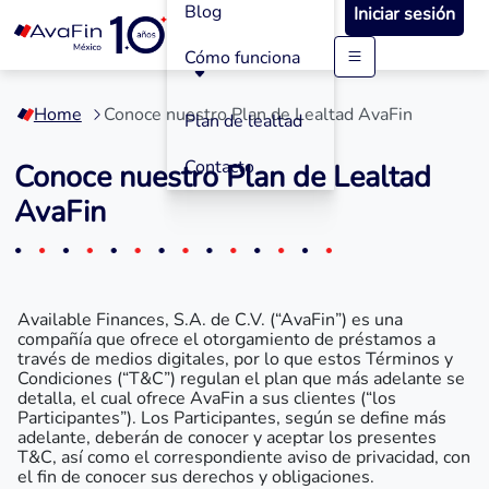
Blog
Iniciar sesión
Cómo funciona
Saltar
a
Home
Conoce nuestro Plan de Lealtad AvaFin
contenido
Plan de lealtad
Contacto
Conoce nuestro Plan de Lealtad
AvaFin
Available Finances, S.A. de C.V. (“AvaFin”) es una
compañía que ofrece el otorgamiento de préstamos a
través de medios digitales, por lo que estos Términos y
Condiciones (“T&C”) regulan el plan que más adelante se
detalla, el cual ofrece AvaFin a sus clientes (“los
Participantes”). Los Participantes, según se define más
adelante, deberán de conocer y aceptar los presentes
T&C, así como el correspondiente aviso de privacidad, con
el fin de conocer sus derechos y obligaciones.