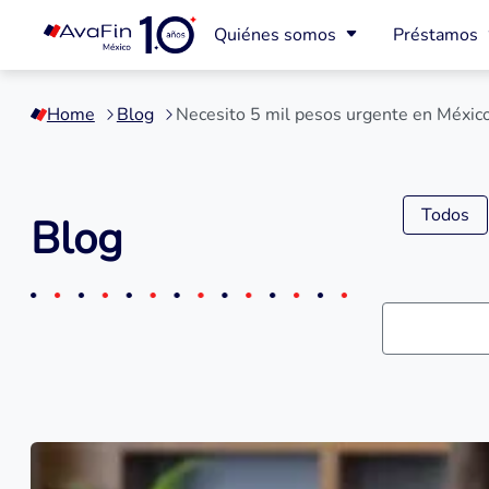
Quiénes somos
Préstamos
Saltar
a
Home
Blog
Necesito 5 mil pesos urgente en Méxic
contenido
Todos
Blog