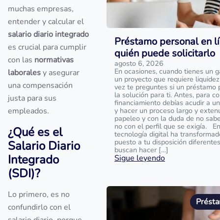
muchas empresas,
entender y calcular el
salario diario integrado
Préstamo personal en lí
es crucial para cumplir
quién puede solicitarlo
con las
normativas
agosto 6, 2026
En ocasiones, cuando tienes un g
laborales
y asegurar
un proyecto que requiere liquidez
una compensación
vez te preguntes si un préstamo 
la solución para ti. Antes, para c
justa para sus
financiamiento debías acudir a u
empleados.
y hacer un proceso largo y exte
papeleo y con la duda de no sabe
no con el perfil que se exigía. En
¿Qué es el
tecnología digital ha transforma
puesto a tu disposición diferent
Salario Diario
buscan hacer […]
Integrado
Sigue leyendo
(SDI)?
Lo primero, es no
Présta
confundirlo con el