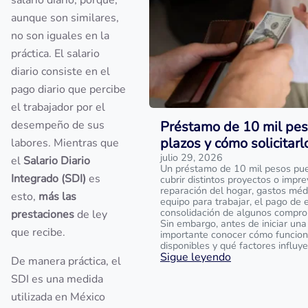
salario diario, porque,
aunque son similares,
no son iguales en la
práctica. El salario
diario consiste en el
pago diario que percibe
el trabajador por el
desempeño de sus
Préstamo de 10 mil peso
plazos y cómo solicitarl
labores. Mientras que
julio 29, 2026
el
Salario Diario
Un préstamo de 10 mil pesos pu
Integrado (SDI)
es
cubrir distintos proyectos o impr
reparación del hogar, gastos méd
esto,
más las
equipo para trabajar, el pago de 
consolidación de algunos comprom
prestaciones
de ley
Sin embargo, antes de iniciar una 
que recibe.
importante conocer cómo funcio
disponibles y qué factores influye
Sigue leyendo
De manera práctica, el
SDI es una medida
utilizada en México