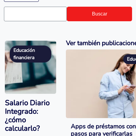
Buscar
Ver también publicacione
Educación
financiera
Educ
Salario Diario
Integrado:
¿cómo
Apps de préstamos conf
calcularlo?
pasos para verificarlas