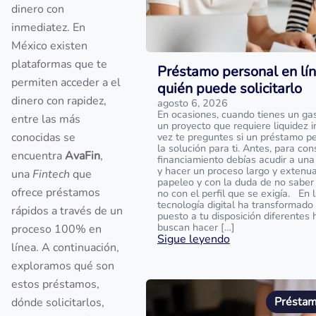
dinero con
inmediatez. En
México existen
plataformas que te
Préstamo personal en lín
permiten acceder a el
quién puede solicitarlo
dinero con rapidez,
agosto 6, 2026
En ocasiones, cuando tienes un ga
entre las más
un proyecto que requiere liquidez i
conocidas se
vez te preguntes si un préstamo pe
la solución para ti. Antes, para con
encuentra
AvaFin
,
financiamiento debías acudir a una
y hacer un proceso largo y extenu
una
Fintech
que
papeleo y con la duda de no saber 
ofrece préstamos
no con el perfil que se exigía. En l
tecnología digital ha transformado
rápidos a través de un
puesto a tu disposición diferentes
buscan hacer […]
proceso 100% en
Sigue leyendo
línea. A continuación,
exploramos qué son
estos préstamos,
Préstam
dónde solicitarlos,