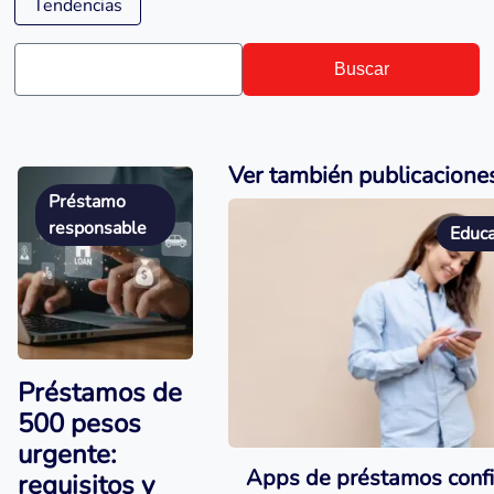
Tendencias
Buscar
Ver también publicaciones
Préstamo
responsable
Educa
Préstamos de
500 pesos
urgente:
Apps de préstamos confi
requisitos y