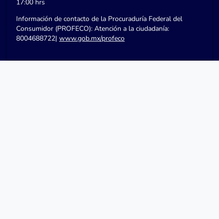
17:00 hrs
Información de contacto de la Procuraduría Federal del
Consumidor (PROFECO): Atención a la ciudadanía:
8004688722|
www.gob.mx/profeco