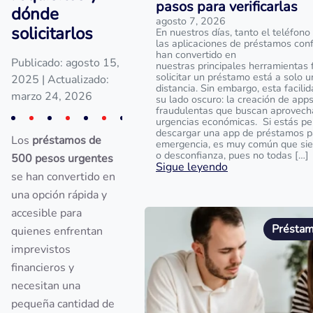
pasos para verificarlas
dónde
agosto 7, 2026
solicitarlos
En nuestros días, tanto el teléfono
las aplicaciones de préstamos conf
han convertido en
Publicado: agosto 15,
nuestras principales herramientas 
solicitar un préstamo está a solo u
2025
| Actualizado:
distancia. Sin embargo, esta facili
marzo 24, 2026
su lado oscuro: la creación de app
fraudulentas que buscan aprovech
urgencias económicas. Si estás p
descargar una app de préstamos p
Los
préstamos de
emergencia, es muy común que sie
o desconfianza, pues no todas […]
500 pesos urgentes
Sigue leyendo
se han convertido en
una opción rápida y
accesible para
Préstam
quienes enfrentan
imprevistos
financieros y
necesitan una
pequeña cantidad de